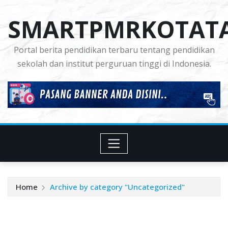
Skip
SMARTPMRKOTAT
to
content
Portal berita pendidikan terbaru tentang pendidikan
sekolah dan institut perguruan tinggi di Indonesia.
Home
Archive by category "Uncategorized"