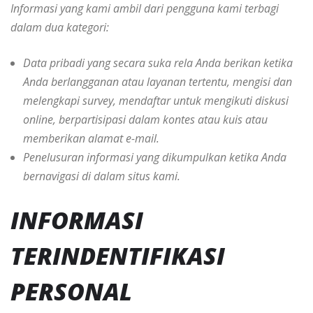
Informasi yang kami ambil dari pengguna kami terbagi
dalam dua kategori:
Data pribadi yang secara suka rela Anda berikan ketika
Anda berlangganan atau layanan tertentu, mengisi dan
melengkapi survey, mendaftar untuk mengikuti diskusi
online, berpartisipasi dalam kontes atau kuis atau
memberikan alamat e-mail.
Penelusuran informasi yang dikumpulkan ketika Anda
bernavigasi di dalam situs kami.
INFORMASI
TERINDENTIFIKASI
PERSONAL