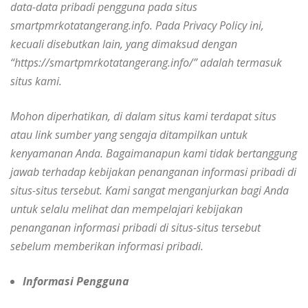
data-data pribadi pengguna pada situs
smartpmrkotatangerang.info. Pada Privacy Policy ini,
kecuali disebutkan lain, yang dimaksud dengan
“https://smartpmrkotatangerang.info/” adalah termasuk
situs kami.
Mohon diperhatikan, di dalam situs kami terdapat situs
atau link sumber yang sengaja ditampilkan untuk
kenyamanan Anda. Bagaimanapun kami tidak bertanggung
jawab terhadap kebijakan penanganan informasi pribadi di
situs-situs tersebut. Kami sangat menganjurkan bagi Anda
untuk selalu melihat dan mempelajari kebijakan
penanganan informasi pribadi di situs-situs tersebut
sebelum memberikan informasi pribadi.
Informasi Pengguna