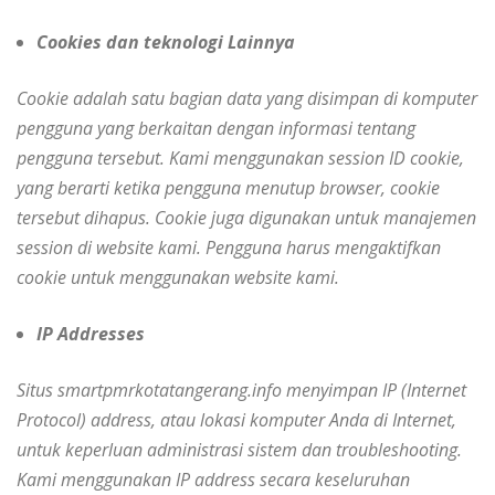
Cookies dan teknologi Lainnya
Cookie adalah satu bagian data yang disimpan di komputer
pengguna yang berkaitan dengan informasi tentang
pengguna tersebut. Kami menggunakan session ID cookie,
yang berarti ketika pengguna menutup browser, cookie
tersebut dihapus. Cookie juga digunakan untuk manajemen
session di website kami. Pengguna harus mengaktifkan
cookie untuk menggunakan website kami.
IP Addresses
Situs smartpmrkotatangerang.info menyimpan IP (Internet
Protocol) address, atau lokasi komputer Anda di Internet,
untuk keperluan administrasi sistem dan troubleshooting.
Kami menggunakan IP address secara keseluruhan