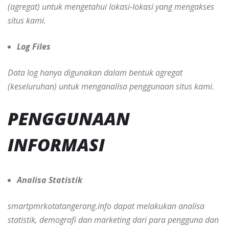
(agregat) untuk mengetahui lokasi-lokasi yang mengakses
situs kami.
Log Files
Data log hanya digunakan dalam bentuk agregat
(keseluruhan) untuk menganalisa penggunaan situs kami.
PENGGUNAAN
INFORMASI
Analisa Statistik
smartpmrkotatangerang.info dapat melakukan analisa
statistik, demografi dan marketing dari para pengguna dan