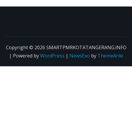
Copyright © 2026 SMARTPMRKOTATANGERANG.INFO
| Powered by
WordPress
|
NewsExo
by
ThemeArile