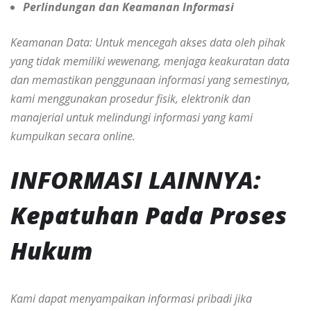
Perlindungan dan Keamanan Informasi
Keamanan Data: Untuk mencegah akses data oleh pihak
yang tidak memiliki wewenang, menjaga keakuratan data
dan memastikan penggunaan informasi yang semestinya,
kami menggunakan prosedur fisik, elektronik dan
manajerial untuk melindungi informasi yang kami
kumpulkan secara online.
INFORMASI LAINNYA:
Kepatuhan Pada Proses
Hukum
Kami dapat menyampaikan informasi pribadi jika